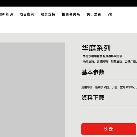
慧新能源
项目案例
服务支持
投资者关系
关于爱克
VR
华庭系列
· 华庭水暖知春意 坐观春影映花溪
· 功能支持：智慧照明 ，智慧安防，公共广播
基本参数
适用环境：适用于公园、小区、室外停车场、
资料下载
询盘