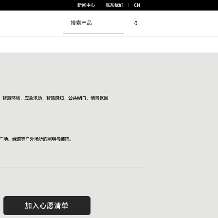
CN
新闻中心
联系我们
0
，智慧环境，应急求助，智慧感知，公共WiFi，情景氛围
广场、绿道等户外场所的照明与装饰。
加入心愿清单