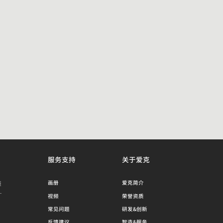
服务支持
关于爱克
源
画册
爱克简介
视频
荣誉资质
常见问题
研发&创新
反馈建议
智造&服务