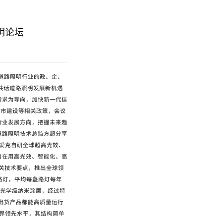
明论坛
道路照明行业的政、企、
 共话道路照明发展新机遇
需求为导向，加快新一代信
城市建设等相关政策，会议
行业发展方向，把握未来趋
道路照明技术总监方超分享
 爱克自研全球超高光效、
旨在用高光效、智能化、高
攻关技术要点，推出全球领
组的路灯，平均每盏路灯每年
及光学级纳米涂层，经过特
出货产品都能高质量运行
业界领先水平，其结构简单