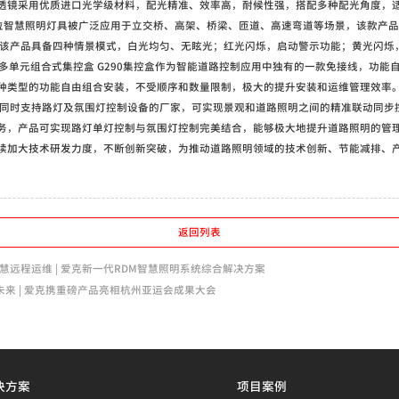
透镜采用优质进口光学级材料，配光精准、效率高，耐候性强，搭配多种配光角度，
 低位智慧照明灯具被广泛应用于立交桥、高架、桥梁、匝道、高速弯道等场景，该款产
 该产品具备四种情景模式，白光均匀、无眩光；红光闪烁，启动警示功能；黄光闪烁
 多单元组合式集控盒 G290集控盒作为智能道路控制应用中独有的一款免接线，功能
种类型的功能自由组合安装，不受顺序和数量限制，极大的提升安装和运维管理效率。 
家同时支持路灯及氛围灯控制设备的厂家，可实现景观和道路照明之间的精准联动同步
务，产品可实现路灯单灯控制与氛围灯控制完美结合，能够极大地提升道路照明的管理
续加大技术研发力度，不断创新突破，为推动道路照明领域的技术创新、节能减排、
返回列表
慧远程运维 | 爱克新一代RDM智慧照明系统综合解决方案
慧未来 | 爱克携重磅产品亮相杭州亚运会成果大会
决方案
项目案例