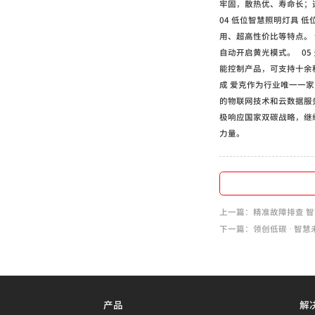
牢固，散热优、寿命长；
04 低位智慧照明灯具
用、超高性价比等特点。
自动开启黄光模式。 05
能控制产品，可支持十余
成 爱克作为行业唯一一
的物联网技术和云数据服
极响应国家双碳战略，继
力量。
上一篇：精准故障排查 智
下一篇：领创低碳 · 智
产品
解