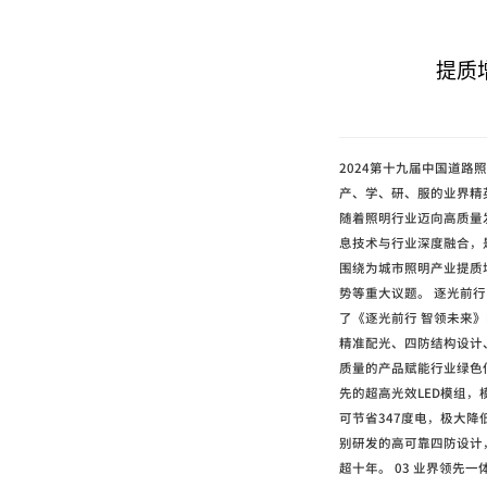
提质
2024第十九届中国道
产、学、研、服的业界精
随着照明行业迈向高质量
息技术与行业深度融合，
围绕为城市照明产业提质
势等重大议题。 逐光前
了《逐光前行 智领未来
精准配光、四防结构设计
质量的产品赋能行业绿色
先的超高光效LED模组，模
可节省347度电，极大降
别研发的高可靠四防设计
超十年。 03 业界领先