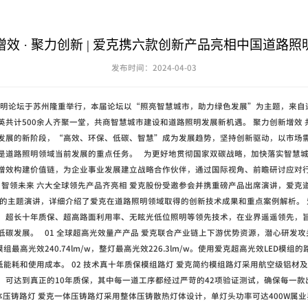
增效 · 聚力创新 | 爱克携六款创新产品亮相中国道路照
发布时间：2024-04-03
路照明论坛于苏州隆重举行，本届论坛以“照亮智慧城市，助力绿色发展”为主题，来自
英共计500余人齐聚一堂，共商智慧城市建设和道路照明发展新机遇。 聚力创新增效
发展的新阶段，“高效、环保、低碳、智慧”成为发展趋势，坚持创新驱动，以市场
是道路照明领域当前发展的重点任务。 为更好地贯彻国家双碳战略，加快落实智慧
增效构建价值链，为企业事业发展建立战略合作伙伴，通过国际视角、前瞻研讨应对
行 智领未来 六大全球领先产品齐亮相 爱克股份受邀参会并携重磅产品出席演讲，爱克
》的主题演讲，详细介绍了爱克在道路照明领域取得的创新技术成果和重点案例解析。
、超长十年质保、超高路面利用率、无眩光低位照明等领先技术，在业界遥遥领先，
低碳发展。 01 全球超高光效量产产品 爱克联合产业链上下游优势资源，潜心研发
组最高光效240.74lm/w，整灯最高光效226.3lm/w。使用爱克超高光效LED模
低能耗和使用成本。 02 技术真十年质保模组路灯 爱克简约模组路灯采用航空级铝材
，可达到真正的10年质保，其中每一道工序都经过严苛的42项验证测试，确保每一款
一体压铸路灯 爱克一体压铸路灯采用整体压铸散热灯体设计，单灯头功率可达400W属