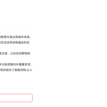
用智慧光电点亮城市未来,
同见证这场创新盛会的召
慧文旅、公共空间照明四
多次斩获国内外重要奖项,
性的结合了智能控制,让人