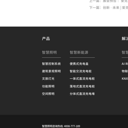
上一篇：展会预告｜ 爱克即将亮相2
下一篇：创新 · 未来 |
产品
解
智慧照明
智慧新能源
智
智慧控制系统
便携式充电盒
AI 
建筑景观照明
智能交流充电桩
物联
文旅灯光
一体式直流充电桩
KN
功能照明
落地式直流充电桩
空间照明
分体式直流充电堆
智慧照明咨询热线: 4008-777-189