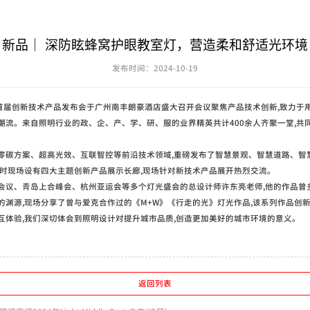
新品｜ 深防眩蜂窝护眼教室灯，营造柔和舒适光环境
发布时间：2024-10-19
股份首届创新技术产品发布会于广州南丰朗豪酒店盛大召开会议聚焦产品技术创新,致力于
潮流。来自照明行业的政、企、产、学、研、服的业界精英共计400余人齐聚一堂,共
零碳方案、超高光效、互联智控等前沿技术领域,重磅发布了智慧景观、智慧道路、智
同时现场设有四大主题创新产品展示长廊,现场针对新技术产品展开热烈交流。
会议、青岛上合峰会、杭州亚运会等多个灯光盛会的总设计师许东亮老师,他的作品曾
的渊源,现场分享了曾与爱克合作过的《M+W》《行走的光》灯光作品,该系列作品创新
互体验,我们深切体会到照明设计对提升城市品质,创造更加美好的城市环境的意义。
返回列表