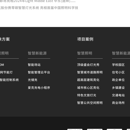
024年Light Middle East 中东(迪拜)......
 爱克股份携零碳智慧灯光系统 亮相首届中国照明科学技
决方案
项目案例
慧照明
智慧新能源
智慧照明
智慧新能
RDM
智能场站
顶级盛会灯光秀
学校园区
网节能灯
智能管理云平台
智慧城市道路照明
住宅小区
X智能控制系统
光储充
超高层建筑亮化
政企单位
爱克充电小程序
城市核心区亮化
乡镇建设
特色文旅灯光
交通电站
智慧公共空间照明
商业场所